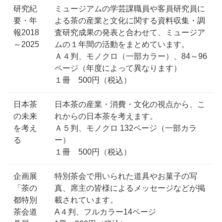
研究紀
ミュージアムの学芸課職員や客員研究員に
要・年
よる茶の産業と文化に関する資料収集・調
報2018
査研究成果の発表と合わせて、ミュージア
～2025
ムの１年間の活動をまとめています。
Ａ４判、モノクロ（一部カラー）、84～96
ページ（年度によって異なります）
１冊 500円（税込）
日本茶
日本茶の産業・消費・文化の視点から、こ
の未来
れからの日本茶を考えます。
を考え
Ａ５判、モノクロ 132ページ（一部カラ
る
ー）
１冊 500円（税込）
企画展
特別茶会で用いられた道具やお菓子の写
「茶の
真、席主の皆様によるメッセージなどが掲
都特別
載されています。
茶会道
A４判、フルカラー14ページ